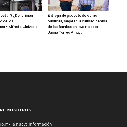
 están? ¿Del crimen
Entrega de paquete de obras
o de los
públicas, mejoran la calidad de vida
es?: Alfredo Chávez a
de las familias en Riva Palacio:
Jaime Torres Amaya
RE NOSOTROS
ro.mx la nueva información