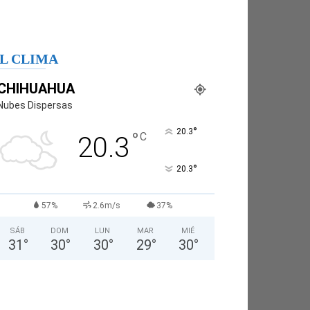
L CLIMA
CHIHUAHUA
Nubes Dispersas
°
20.3
°
C
20.3
°
20.3
57%
2.6m/s
37%
SÁB
DOM
LUN
MAR
MIÉ
31
°
30
°
30
°
29
°
30
°