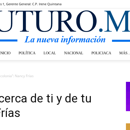
as †, Gerente General: C.P. Irene Quintana
INICIO
POLÍTICA
LOCAL
NACIONAL
POLICIACA
MÁS
Futuro.mx
 colonia”: Nancy Frías
erca de ti y de tu
Frías