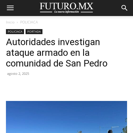
Inicio
POLICIACA
POLICIACA
PORTADA
Autoridades investigan
ataque armado en la
comunidad de San Pedro
agosto 2, 2025
Facebook
X
Pinterest
WhatsA