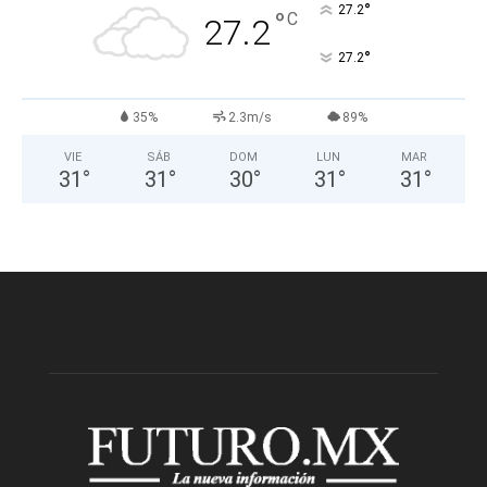
°
27.2
°
C
27.2
°
27.2
35%
2.3m/s
89%
VIE
SÁB
DOM
LUN
MAR
31
°
31
°
30
°
31
°
31
°