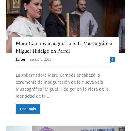
Maru Campos inaugura la Sala Museográfica
Miguel Hidalgo en Parral
Editor
-
agosto 5, 2026
0
La gobernadora Maru Campos encabezó la
ceremonia de inauguración de la nueva Sala
Museográfica “Miguel Hidalgo” en la Plaza de la
Identidad de la...
Leer más