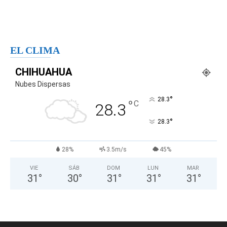
EL CLIMA
CHIHUAHUA
Nubes Dispersas
°
28.3
°
C
28.3
°
28.3
28%
3.5m/s
45%
VIE
SÁB
DOM
LUN
MAR
31
°
30
°
31
°
31
°
31
°