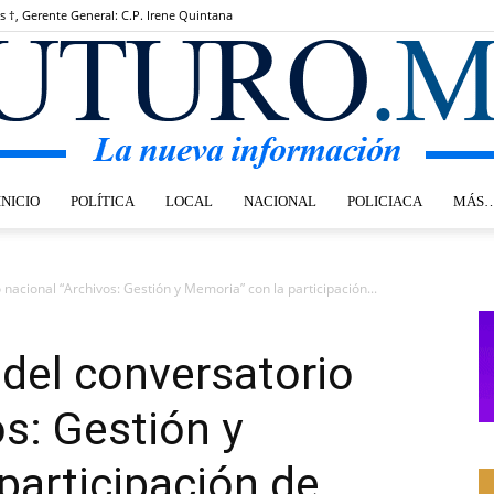
s †, Gerente General: C.P. Irene Quintana
INICIO
POLÍTICA
LOCAL
NACIONAL
POLICIACA
MÁS
Futuro.mx
nacional “Archivos: Gestión y Memoria” con la participación...
del conversatorio
os: Gestión y
participación de