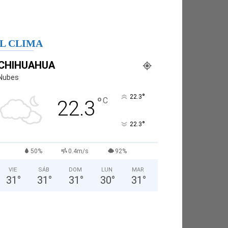
L CLIMA
CHIHUAHUA
Nubes
°
22.3
°
C
22.3
°
22.3
50%
0.4m/s
92%
VIE
SÁB
DOM
LUN
MAR
31
°
31
°
31
°
30
°
31
°