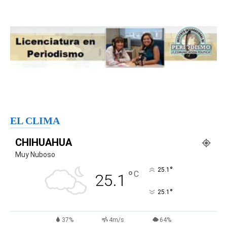
EL CLIMA
CHIHUAHUA
Muy Nuboso
°
25.1
°
C
25.1
°
25.1
37%
4m/s
64%