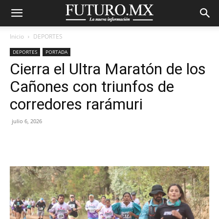
Inicio
DEPORTES
DEPORTES
PORTADA
Cierra el Ultra Maratón de los
Cañones con triunfos de
corredores rarámuri
julio 6, 2026
Facebook
X
Pinterest
WhatsA