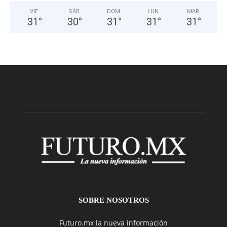
VIE
SÁB
DOM
LUN
MAR
31
°
30
°
31
°
31
°
31
°
SOBRE NOSOTROS
Futuro.mx la nueva información