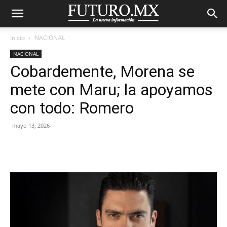
Inicio
NACIONAL
NACIONAL
Cobardemente, Morena se
mete con Maru; la apoyamos
con todo: Romero
mayo 13, 2026
Facebook
X
Pinterest
WhatsA