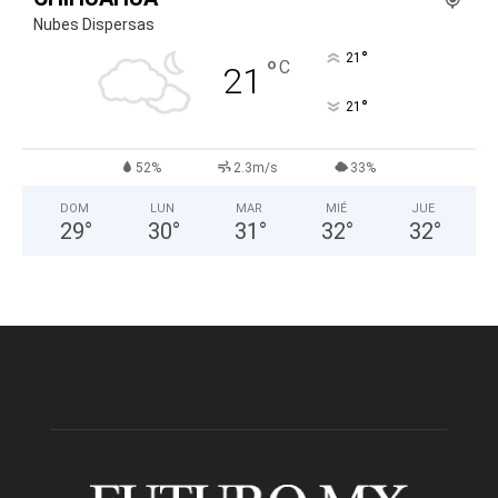
Nubes Dispersas
°
21
°
C
21
°
21
52%
2.3m/s
33%
DOM
LUN
MAR
MIÉ
JUE
29
°
30
°
31
°
32
°
32
°