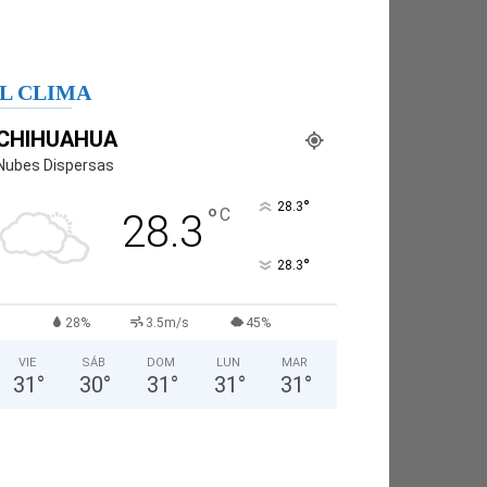
L CLIMA
CHIHUAHUA
Nubes Dispersas
°
28.3
°
C
28.3
°
28.3
28%
3.5m/s
45%
VIE
SÁB
DOM
LUN
MAR
31
°
30
°
31
°
31
°
31
°