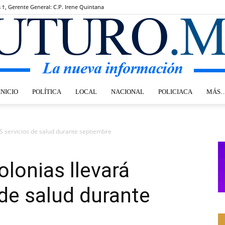
s †, Gerente General: C.P. Irene Quintana
INICIO
POLÍTICA
LOCAL
NACIONAL
POLICIACA
MÁS
Futuro.mx
S servicios de salud durante septiembre
olonias llevará
de salud durante