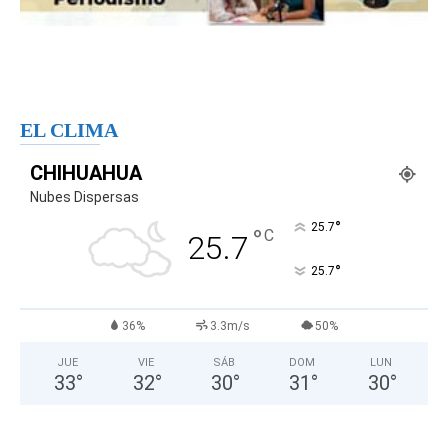
EL CLIMA
CHIHUAHUA
Nubes Dispersas
°
25.7
°
C
25.7
°
25.7
36%
3.3m/s
50%
JUE
VIE
SÁB
DOM
LUN
33
°
32
°
30
°
31
°
30
°