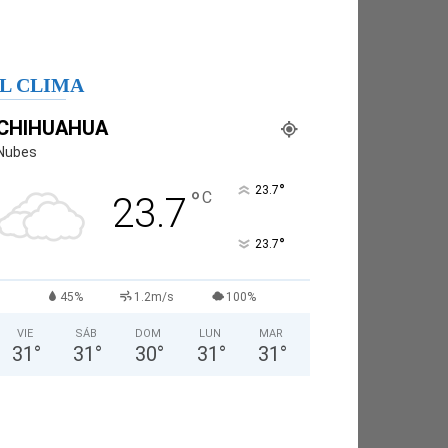
L CLIMA
CHIHUAHUA
Nubes
°
23.7
°
C
23.7
°
23.7
45%
1.2m/s
100%
VIE
SÁB
DOM
LUN
MAR
31
°
31
°
30
°
31
°
31
°