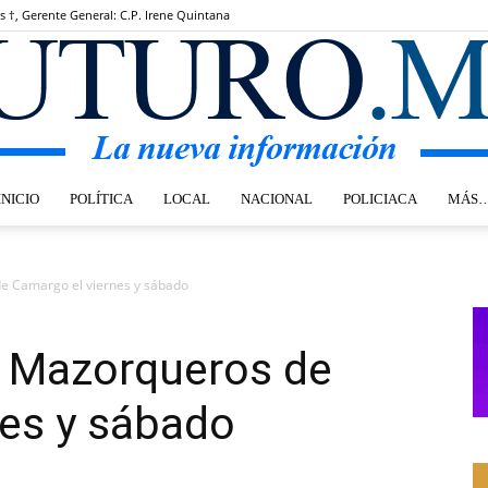
s †, Gerente General: C.P. Irene Quintana
INICIO
POLÍTICA
LOCAL
NACIONAL
POLICIACA
MÁS
Futuro.mx
e Camargo el viernes y sábado
a Mazorqueros de
nes y sábado