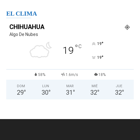
EL CLIMA
CHIHUAHUA
Algo De Nubes
°
19
°
C
19
°
19
58%
1.6m/s
18%
DOM
LUN
MAR
MIÉ
JUE
29
°
30
°
31
°
32
°
32
°