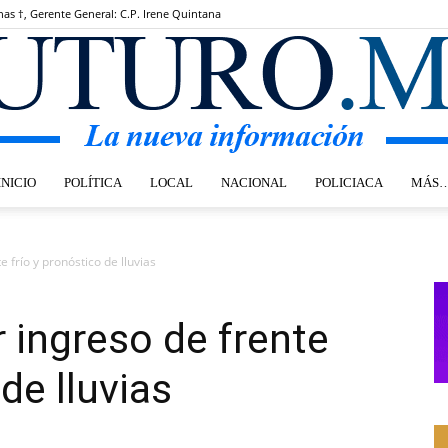
nas †, Gerente General: C.P. Irene Quintana
INICIO
POLÍTICA
LOCAL
NACIONAL
POLICIACA
MÁS
Futuro.mx
e frío y pronóstico de lluvias
r ingreso de frente
de lluvias