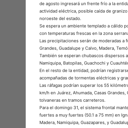
de agosto ingresará un frente frío a la enti
actividad eléctrica, posible caída de graniz
noroeste del estado.
Se espera un ambiente templado a cálido po
con temperaturas frescas en la zona serrana
Las precipitaciones serán de moderadas a f
Grandes, Guadalupe y Calvo, Madera, Temó
También se esperan chubascos dispersos a
Namiquipa, Batopilas, Guachochi y Cuauht
En el resto de la entidad, podrían registrars
acompañadas de tormentas eléctricas y gra
Las ráfagas podrían superar los 55 kilómetr
km/h en Juárez, Ahumada, Casas Grandes, G
tolvaneras en tramos carreteros.
Para el domingo 31, el sistema frontal mant
fuertes a muy fuertes (50.1 a 75 mm) en Ig
Madera, Namiquipa, Guazapares, y Guadalup