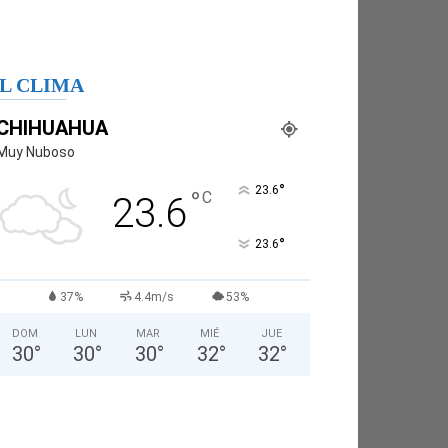
L CLIMA
CHIHUAHUA
Muy Nuboso
°
23.6
°
C
23.6
°
23.6
37%
4.4m/s
53%
DOM
LUN
MAR
MIÉ
JUE
30
°
30
°
30
°
32
°
32
°