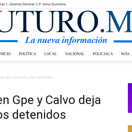
inas †, Gerente General: C.P. Irene Quintana
INICIO
POLÍTICA
LOCAL
NACIONAL
POLICIACA
MÁS
Futuro.mx
eja dos muertos y dos detenidos
n Gpe y Calvo deja
os detenidos