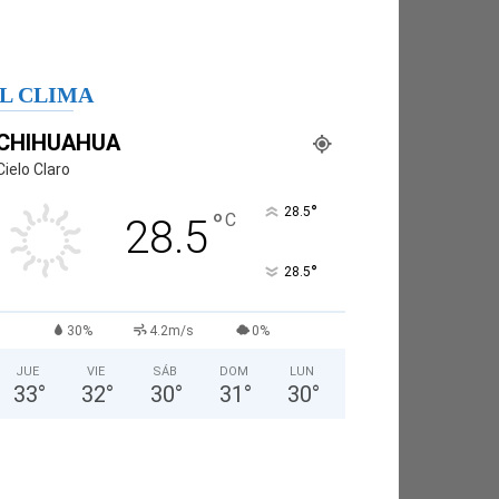
L CLIMA
CHIHUAHUA
Cielo Claro
°
28.5
°
C
28.5
°
28.5
30%
4.2m/s
0%
JUE
VIE
SÁB
DOM
LUN
33
°
32
°
30
°
31
°
30
°