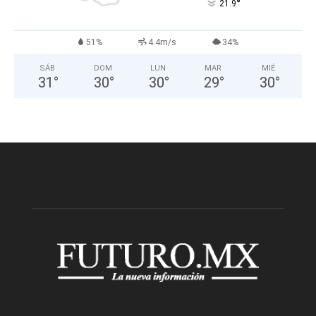
°
21.9
51%
4.4m/s
34%
SÁB
DOM
LUN
MAR
MIÉ
31
°
30
°
30
°
29
°
30
°