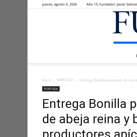
jueves, agosto 6, 2026
Año 15; Fundador: Javier Salina
Inicio
PORTADA
Entrega Bonilla paquetes de núcle
PORTADA
Entrega Bonilla 
de abeja reina y 
productores apíc