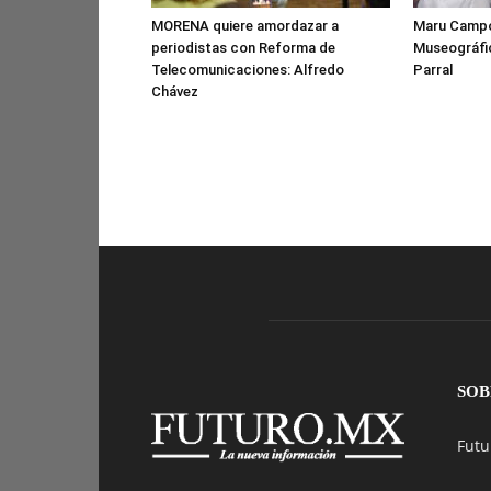
MORENA quiere amordazar a
Maru Campos
periodistas con Reforma de
Museográfic
Telecomunicaciones: Alfredo
Parral
Chávez
SOB
Futu