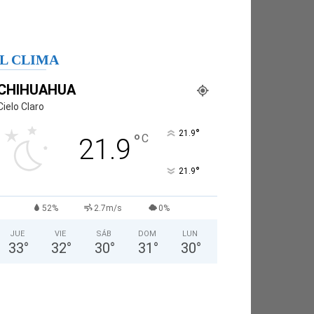
L CLIMA
CHIHUAHUA
Cielo Claro
°
21.9
°
C
21.9
°
21.9
52%
2.7m/s
0%
JUE
VIE
SÁB
DOM
LUN
33
°
32
°
30
°
31
°
30
°