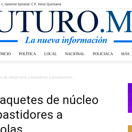
s †, Gerente General: C.P. Irene Quintana
INICIO
POLÍTICA
LOCAL
NACIONAL
POLICIACA
MÁS
Futuro.mx
o de abeja reina y bastidores a productores...
paquetes de núcleo
bastidores a
olas