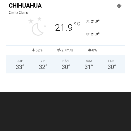
CHIHUAHUA
Cielo Claro
°
21.9
°
C
21.9
°
21.9
52%
2.7m/s
0%
JUE
VIE
SÁB
DOM
LUN
33
°
32
°
30
°
31
°
30
°