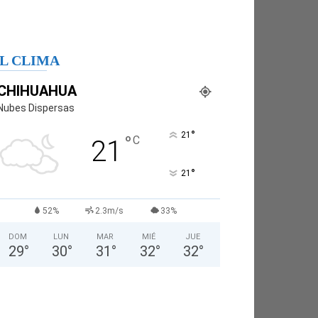
L CLIMA
CHIHUAHUA
Nubes Dispersas
°
21
°
C
21
°
21
52%
2.3m/s
33%
DOM
LUN
MAR
MIÉ
JUE
29
°
30
°
31
°
32
°
32
°