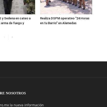
I y Sedena en cateo a
Realiza DSPM operativo “24 Horas
 arma de fuego y
en tu Barrio” en Alamedas
RE NOSOTROS
ro.mx la nueva información