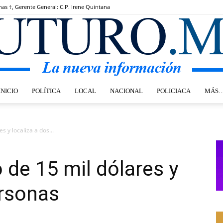
nas †, Gerente General: C.P. Irene Quintana
INICIO
POLÍTICA
LOCAL
NACIONAL
POLICIACA
MÁS
Futuro.mx
s y localiza a dos...
 de 15 mil dólares y
ersonas