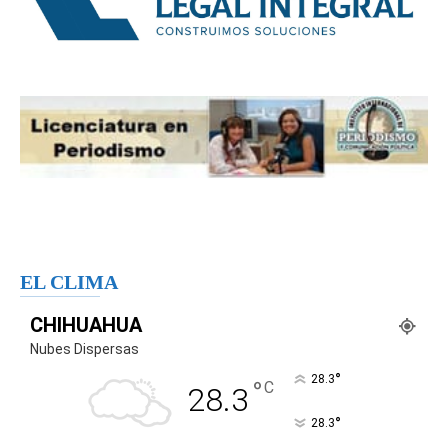
EL CLIMA
CHIHUAHUA
Nubes Dispersas
°
28.3
°
C
28.3
°
28.3