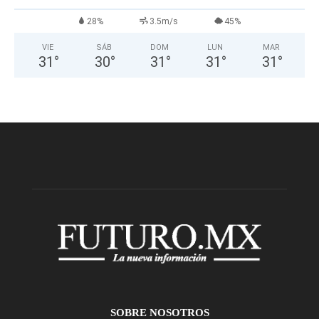
28%
3.5m/s
45%
VIE
SÁB
DOM
LUN
MAR
31
°
30
°
31
°
31
°
31
°
SOBRE NOSOTROS