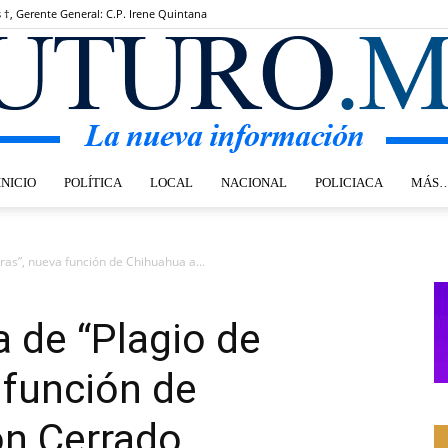
s †, Gerente General: C.P. Irene Quintana
INICIO
POLÍTICA
LOCAL
NACIONAL
POLICIACA
MÁS
Futuro.mx
bras”, nueva función de Chihuahua a...
a de “Plagio de
 función de
ón Cerrado