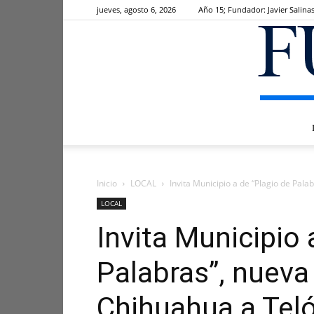
jueves, agosto 6, 2026
Año 15; Fundador: Javier Salina
Inicio
LOCAL
Invita Municipio a de “Plagio de Pala
LOCAL
Invita Municipio 
Palabras”, nueva
Chihuahua a Tel