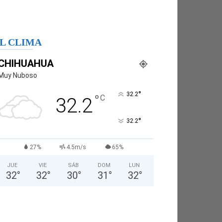
L CLIMA
CHIHUAHUA
Muy Nuboso
°
32.2
°
C
32.2
°
32.2
27%
4.5m/s
65%
JUE
VIE
SÁB
DOM
LUN
32
°
32
°
30
°
31
°
32
°