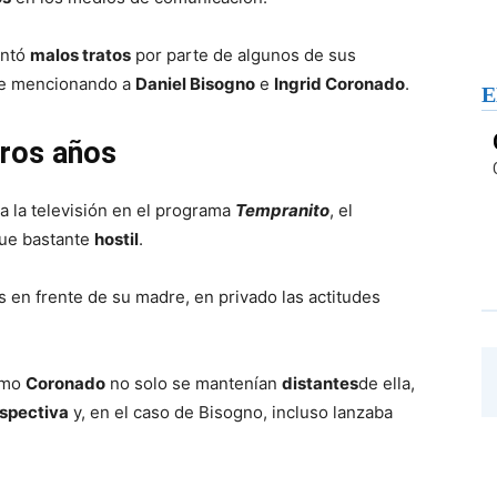
entó
malos tratos
por parte de algunos de sus
te mencionando a
Daniel Bisogno
e
Ingrid Coronado
.
E
eros años
a la televisión en el programa
Tempranito
, el
ue bastante
hostil
.
en frente de su madre, en privado las actitudes
mo
Coronado
no solo se mantenían
distantes
de ella,
spectiva
y, en el caso de Bisogno, incluso lanzaba