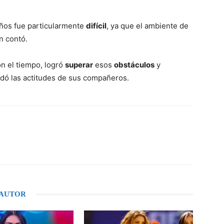
años fue particularmente
difícil
, ya que el ambiente de
ún contó.
n el tiempo, logró
superar
esos
obstáculos
y
idó las actitudes de sus compañeros.
WhatsApp
 AUTOR