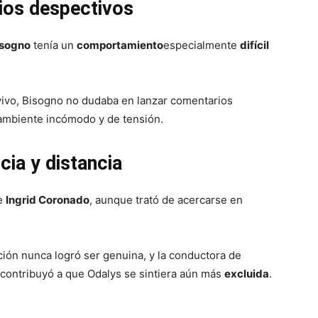
ios despectivos
isogno
tenía un
comportamiento
especialmente
difícil
vivo, Bisogno no dudaba en lanzar comentarios
 ambiente incómodo y de tensión.
cia y distancia
ue
Ingrid Coronado
, aunque trató de acercarse en
lación nunca logró ser genuina, y la conductora de
e contribuyó a que Odalys se sintiera aún más
excluida
.