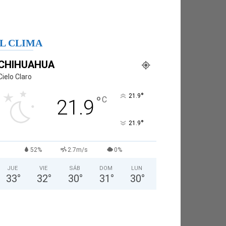
L CLIMA
CHIHUAHUA
Cielo Claro
°
21.9
°
C
21.9
°
21.9
52%
2.7m/s
0%
JUE
VIE
SÁB
DOM
LUN
33
°
32
°
30
°
31
°
30
°