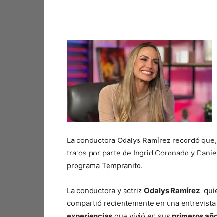
Facebook
X
Pinterest
La conductora Odalys Ramírez recordó que, a
tratos por parte de Ingrid Coronado y Dani
programa Tempranito.
La conductora y actriz
Odalys Ramírez
, qui
compartió recientemente en una entrevist
experiencias
que vivió en sus
primeros añ