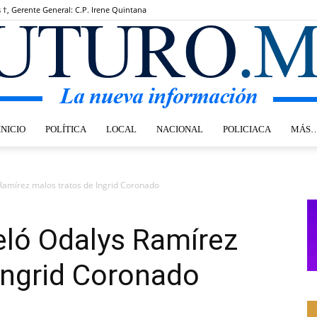
s †, Gerente General: C.P. Irene Quintana
INICIO
POLÍTICA
LOCAL
NACIONAL
POLICIACA
MÁS
Futuro.mx
 Ramírez malos tratos de Ingrid Coronado
eló Odalys Ramírez
Ingrid Coronado