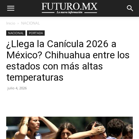
Inicio
NACIONAL
NACIONAL
PORTADA
¿Llega la Canícula 2026 a
México? Chihuahua entre los
estados con más altas
temperaturas
julio 4, 2026
Facebook
X
Pinterest
WhatsA