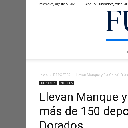
miércoles, agosto 5, 2026
Año 15; Fundador: Javier Sal
Inicio
DEPORTES
Llevan Manque y “La China” Frías
DEPORTES
POLÍTICA
Llevan Manque y 
más de 150 depor
Dorados