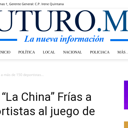
inas †, Gerente General: C.P. Irene Quintana
INICIO
POLÍTICA
LOCAL
NACIONAL
POLICIACA
MÁS
Futuro.mx
 a más de 150 deportistas...
“La China” Frías a
tistas al juego de