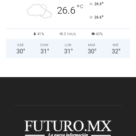
°
26.6
°
C
26.6
°
26.6
41%
3.1m/s
43%
SÁB
DOM
LUN
MAR
MIÉ
30
°
31
°
31
°
30
°
32
°