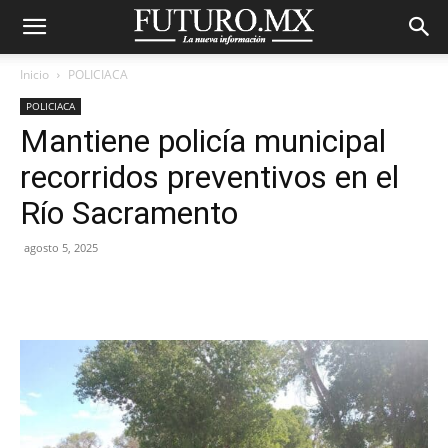
Inicio
POLICIACA
POLICIACA
Mantiene policía municipal
recorridos preventivos en el
Río Sacramento
agosto 5, 2025
Facebook
X
Pinterest
WhatsA