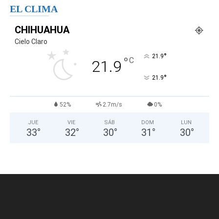
EL CLIMA
CHIHUAHUA
Cielo Claro
°
21.9
°
C
21.9
°
21.9
52%
2.7m/s
0%
JUE
VIE
SÁB
DOM
LUN
33
°
32
°
30
°
31
°
30
°