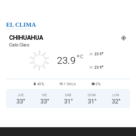
EL CLIMA
CHIHUAHUA
Cielo Claro
°
23.9
°
C
23.9
°
23.9
45%
1.9m/s
0%
JUE
VIE
SÁB
DOM
LUN
33
°
33
°
31
°
31
°
32
°