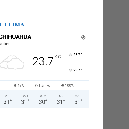
L CLIMA
CHIHUAHUA
Nubes
°
23.7
°
C
23.7
°
23.7
45%
1.2m/s
100%
VIE
SÁB
DOM
LUN
MAR
31
°
31
°
30
°
31
°
31
°