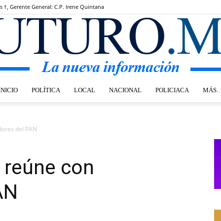
s †, Gerente General: C.P. Irene Quintana
INICIO
POLÍTICA
LOCAL
NACIONAL
POLICIACA
MÁS
Futuro.mx
ores del PAN
 reúne con
AN