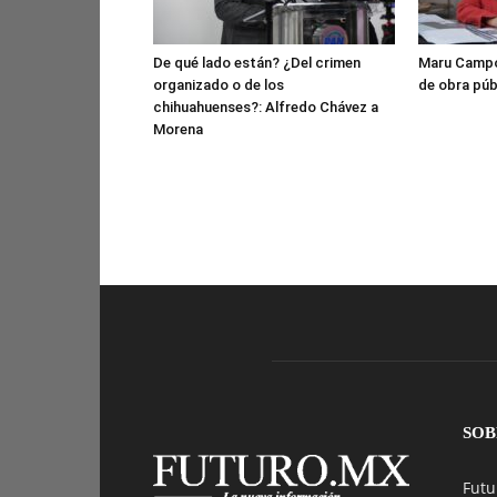
De qué lado están? ¿Del crimen
Maru Campo
organizado o de los
de obra púb
chihuahuenses?: Alfredo Chávez a
Morena
SOB
Futu