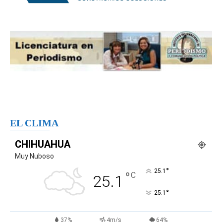
EL CLIMA
CHIHUAHUA
Muy Nuboso
°
25.1
°
C
25.1
°
25.1
37%
4m/s
64%