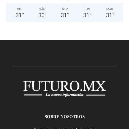
VIE
SÁB
DOM
LUN
MAR
31
°
30
°
31
°
31
°
31
°
SOBRE NOSOTROS