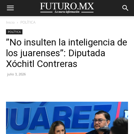
Inicio
POLÍTICA
POLÍTICA
”No insulten la inteligencia de
los juarenses”: Diputada
Xóchitl Contreras
julio 3, 2026
Facebook
X
Pinterest
WhatsA