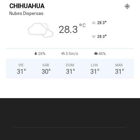
CHIHUAHUA
Nubes Dispersas
°
28.3
°
C
28.3
°
28.3
28%
3.5m/s
45%
VIE
SÁB
DOM
LUN
MAR
31
°
30
°
31
°
31
°
31
°