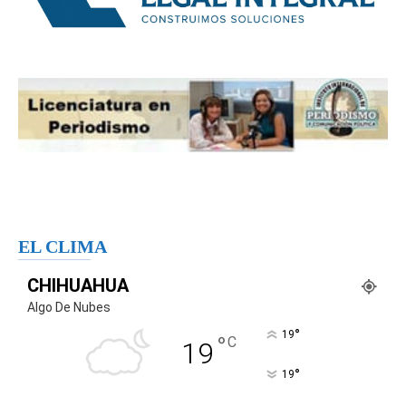
EL CLIMA
CHIHUAHUA
Algo De Nubes
°
19
°
C
19
°
19