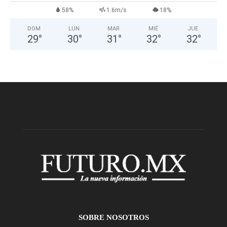
58%
1.6m/s
18%
DOM
LUN
MAR
MIÉ
JUE
29
°
30
°
31
°
32
°
32
°
SOBRE NOSOTROS