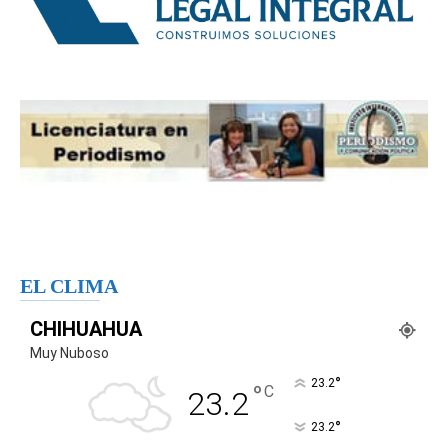
EL CLIMA
CHIHUAHUA
Muy Nuboso
°
23.2
°
C
23.2
°
23.2