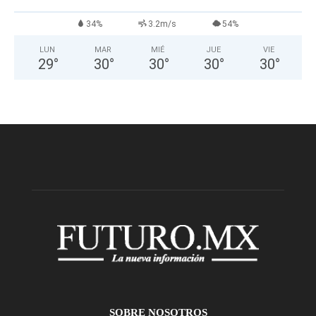
34%
3.2m/s
54%
LUN
MAR
MIÉ
JUE
VIE
29
°
30
°
30
°
30
°
30
°
SOBRE NOSOTROS