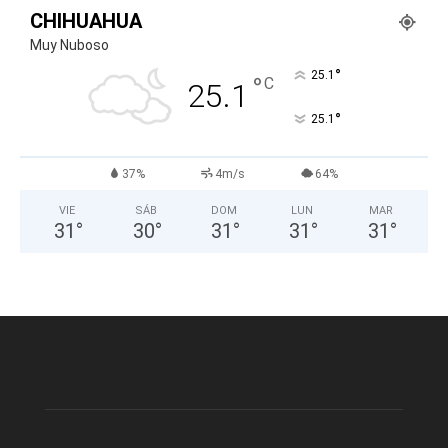
CHIHUAHUA
Muy Nuboso
°
25.1
°
C
25.1
°
25.1
37%
4m/s
64%
VIE
SÁB
DOM
LUN
MAR
31
°
30
°
31
°
31
°
31
°