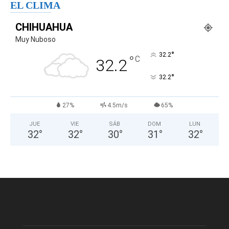
EL CLIMA
CHIHUAHUA
Muy Nuboso
°
32.2
°
C
32.2
°
32.2
27%
4.5m/s
65%
JUE
VIE
SÁB
DOM
LUN
32
°
32
°
30
°
31
°
32
°