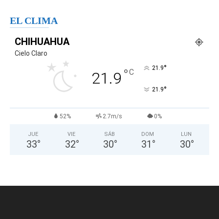
EL CLIMA
CHIHUAHUA
Cielo Claro
°
21.9
°
C
21.9
°
21.9
52%
2.7m/s
0%
JUE
VIE
SÁB
DOM
LUN
33
°
32
°
30
°
31
°
30
°