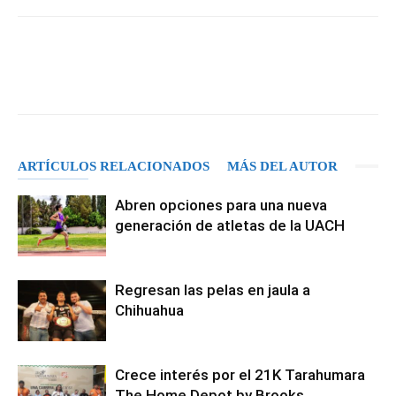
Facebook
X
Pinterest
WhatsA
ARTÍCULOS RELACIONADOS
MÁS DEL AUTOR
Abren opciones para una nueva
generación de atletas de la UACH
Regresan las pelas en jaula a
Chihuahua
Crece interés por el 21K Tarahumara
The Home Depot by Brooks