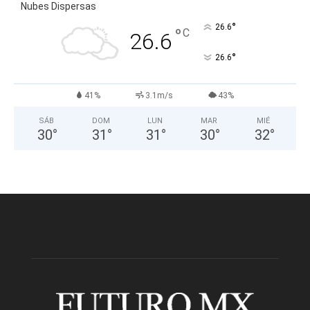
Nubes Dispersas
°
26.6
°
C
26.6
°
26.6
41%
3.1m/s
43%
SÁB
DOM
LUN
MAR
MIÉ
30
°
31
°
31
°
30
°
32
°