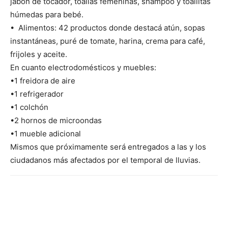
jabón de tocador, toallas femeninas, shampoo y toallitas
húmedas para bebé.
•⁠ ⁠Alimentos: 42 productos donde destacá atún, sopas
instantáneas, puré de tomate, harina, crema para café,
frijoles y aceite.
En cuanto electrodomésticos y muebles:
•1 freidora de aire
•1 refrigerador
•1 colchón
•2 hornos de microondas
•1 mueble adicional
Mismos que próximamente será entregados a las y los
ciudadanos más afectados por el temporal de lluvias.
Facebook
X
Pinterest
WhatsA