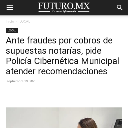
Inicio
LOCAL
LOCAL
Ante fraudes por cobros de
supuestas notarías, pide
Policía Cibernética Municipal
atender recomendaciones
septiembre 19, 2025
Facebook
X
Pinterest
WhatsA