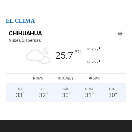
EL CLIMA
CHIHUAHUA
Nubes Dispersas
°
25.7
°
C
25.7
°
25.7
36%
3.3m/s
50%
JUE
VIE
SÁB
DOM
LUN
33
°
32
°
30
°
31
°
30
°