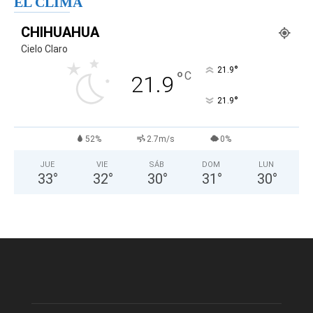
EL CLIMA
CHIHUAHUA
Cielo Claro
°
21.9
°
C
21.9
°
21.9
52%
2.7m/s
0%
JUE
VIE
SÁB
DOM
LUN
33
°
32
°
30
°
31
°
30
°