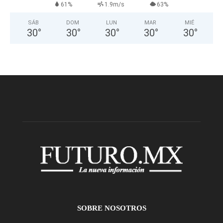
61%
1.9m/s
63%
SÁB
DOM
LUN
MAR
MIÉ
30
°
30
°
30
°
30
°
30
°
SOBRE NOSOTROS