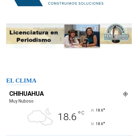
EL CLIMA
CHIHUAHUA
Muy Nuboso
°
18.6
°
C
18.6
°
18.6