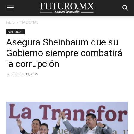
Inicio
NACIONAL
NACIONAL
Asegura Sheinbaum que su
Gobierno siempre combatirá
la corrupción
septiembre 13, 2025
Facebook
X
Pinterest
WhatsA