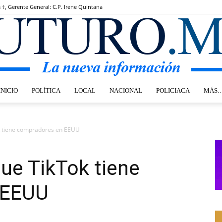
s †, Gerente General: C.P. Irene Quintana
INICIO
POLÍTICA
LOCAL
NACIONAL
POLICIACA
MÁS
Futuro.mx
 tiene compradores en EEUU
ue TikTok tiene
 EEUU