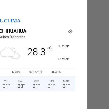
L CLIMA
CHIHUAHUA
Nubes Dispersas
°
28.3
°
C
28.3
°
28.3
28%
3.5m/s
45%
VIE
SÁB
DOM
LUN
MAR
31
°
30
°
31
°
31
°
31
°