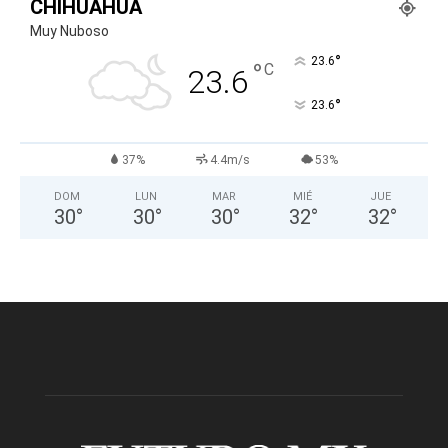
CHIHUAHUA
Muy Nuboso
°
23.6
°
C
23.6
°
23.6
37%
4.4m/s
53%
DOM
LUN
MAR
MIÉ
JUE
30
°
30
°
30
°
32
°
32
°