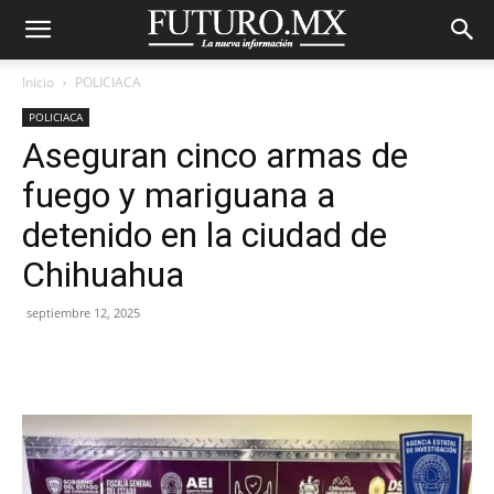
Inicio
POLICIACA
POLICIACA
Aseguran cinco armas de
fuego y mariguana a
detenido en la ciudad de
Chihuahua
septiembre 12, 2025
Facebook
X
Pinterest
WhatsA