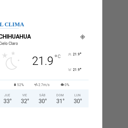
L CLIMA
CHIHUAHUA
Cielo Claro
°
21.9
°
C
21.9
°
21.9
52%
2.7m/s
0%
JUE
VIE
SÁB
DOM
LUN
33
°
32
°
30
°
31
°
30
°