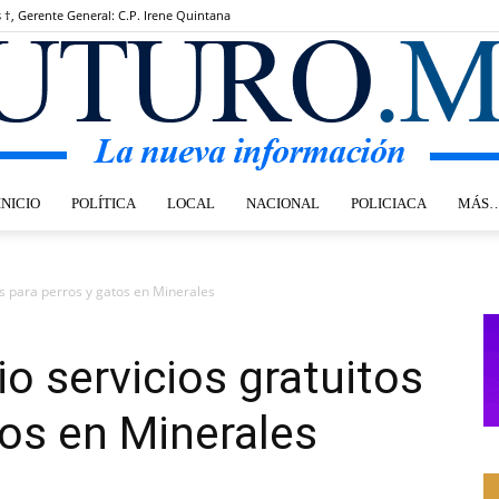
s †, Gerente General: C.P. Irene Quintana
INICIO
POLÍTICA
LOCAL
NACIONAL
POLICIACA
MÁS
Futuro.mx
os para perros y gatos en Minerales
o servicios gratuitos
tos en Minerales