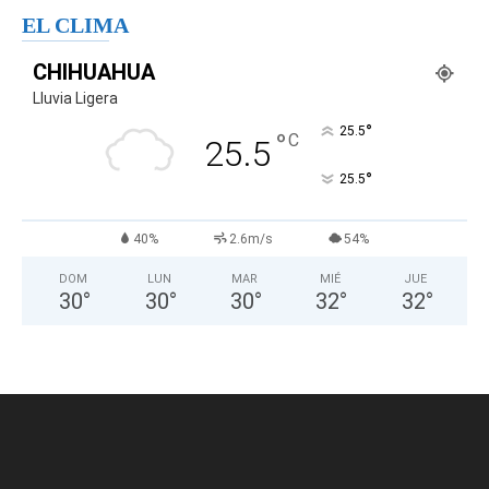
EL CLIMA
CHIHUAHUA
Lluvia Ligera
°
25.5
°
C
25.5
°
25.5
40%
2.6m/s
54%
DOM
LUN
MAR
MIÉ
JUE
30
°
30
°
30
°
32
°
32
°