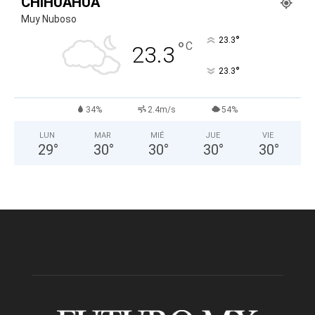
CHIHUAHUA
Muy Nuboso
°
23.3
°
C
23.3
°
23.3
34%
2.4m/s
54%
LUN
MAR
MIÉ
JUE
VIE
29
°
30
°
30
°
30
°
30
°