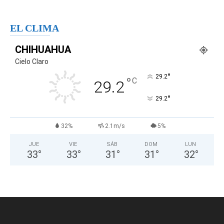
EL CLIMA
CHIHUAHUA
Cielo Claro
°
29.2
°
C
29.2
°
29.2
32%
2.1m/s
5%
JUE
VIE
SÁB
DOM
LUN
33
°
33
°
31
°
31
°
32
°