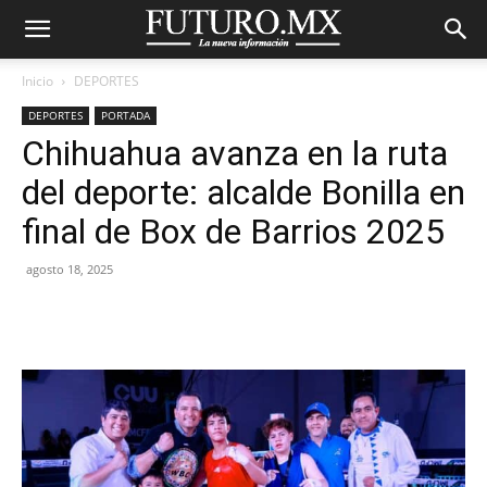
Inicio
DEPORTES
DEPORTES
PORTADA
Chihuahua avanza en la ruta
del deporte: alcalde Bonilla en
final de Box de Barrios 2025
agosto 18, 2025
Facebook
X
Pinterest
WhatsA