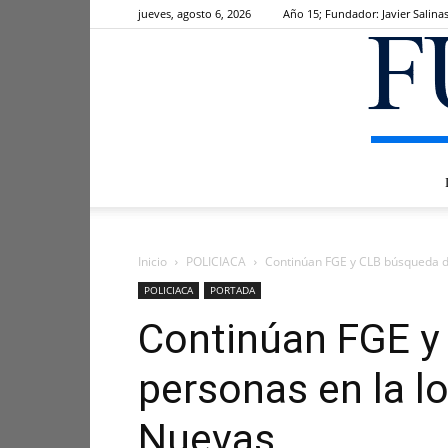
jueves, agosto 6, 2026
Año 15; Fundador: Javier Salina
Inicio
POLICIACA
Continúan FGE y CLB búsqueda de
POLICIACA
PORTADA
Continúan FGE y
personas en la l
Nuevas