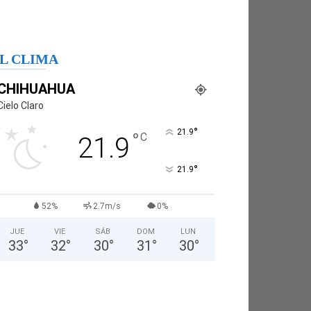
L CLIMA
CHIHUAHUA
Cielo Claro
°
21.9
°
C
21.9
°
21.9
52%
2.7m/s
0%
JUE
VIE
SÁB
DOM
LUN
33
°
32
°
30
°
31
°
30
°