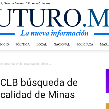
s †, Gerente General: C.P. Irene Quintana
INICIO
POLÍTICA
LOCAL
NACIONAL
POLICIACA
MÁS
Futuro.mx
 personas en la localidad de Minas...
 CLB búsqueda de
ocalidad de Minas