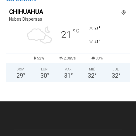
CHIHUAHUA
Nubes Dispersas
°
21
°
C
21
°
21
52%
2.3m/s
33%
DOM
LUN
MAR
MIÉ
JUE
29
°
30
°
31
°
32
°
32
°