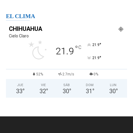
EL CLIMA
CHIHUAHUA
Cielo Claro
°
21.9
°
C
21.9
°
21.9
52%
2.7m/s
0%
JUE
VIE
SÁB
DOM
LUN
33
°
32
°
30
°
31
°
30
°