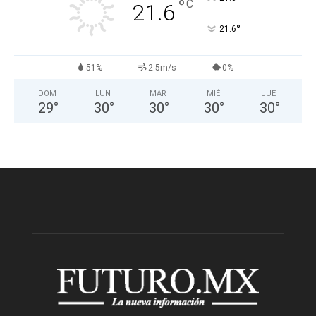
°
C
21.6
°
21.6
51%
2.5m/s
0%
DOM
LUN
MAR
MIÉ
JUE
29
°
30
°
30
°
30
°
30
°