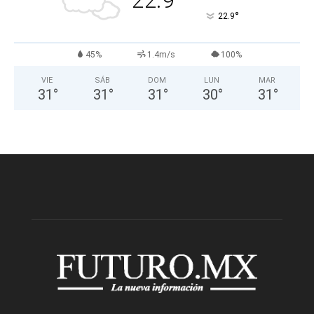
22.9
°
22.9
45%
1.4m/s
100%
VIE
SÁB
DOM
LUN
MAR
31
°
31
°
31
°
30
°
31
°