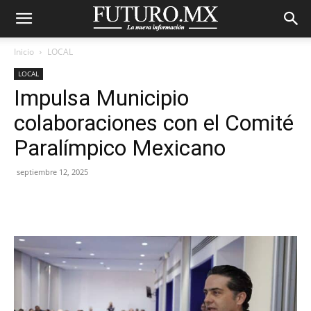
Inicio
LOCAL
LOCAL
Impulsa Municipio
colaboraciones con el Comité
Paralímpico Mexicano
septiembre 12, 2025
Facebook
X
Pinterest
WhatsA