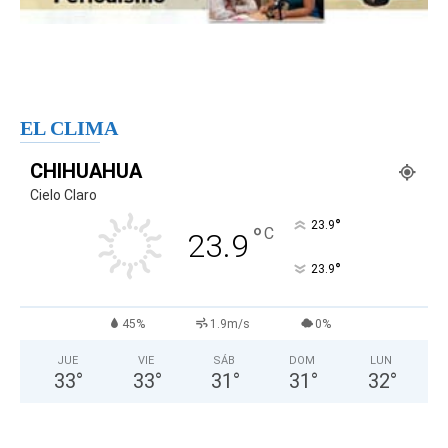
EL CLIMA
CHIHUAHUA
Cielo Claro
°
23.9
°
C
23.9
°
23.9
45%
1.9m/s
0%
JUE
VIE
SÁB
DOM
LUN
33
°
33
°
31
°
31
°
32
°