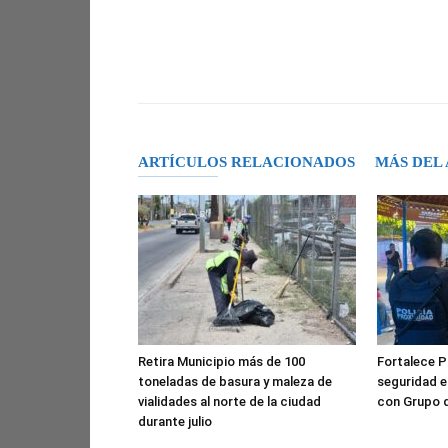
Facebook
X
Pinterest
ARTÍCULOS RELACIONADOS
MÁS DEL
Retira Municipio más de 100
Fortalece Po
toneladas de basura y maleza de
seguridad e
vialidades al norte de la ciudad
con Grupo 
durante julio