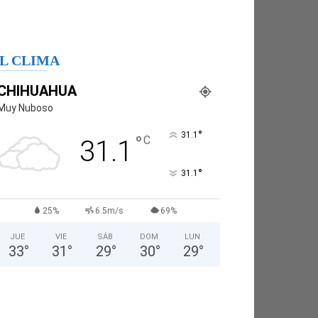
L CLIMA
CHIHUAHUA
Muy Nuboso
°
31.1
°
C
31.1
°
31.1
25%
6.5m/s
69%
JUE
VIE
SÁB
DOM
LUN
33
°
31
°
29
°
30
°
29
°