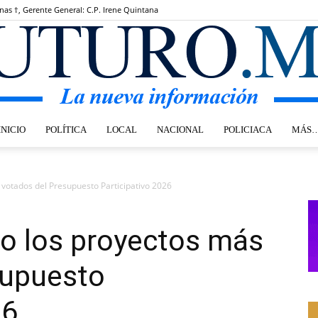
inas †, Gerente General: C.P. Irene Quintana
INICIO
POLÍTICA
LOCAL
NACIONAL
POLICIACA
MÁS
Futuro.mx
 votados del Presupuesto Participativo 2026
io los proyectos más
supuesto
26