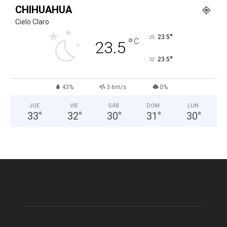
CHIHUAHUA
Cielo Claro
°
23.5
°
C
23.5
°
23.5
43%
3.6m/s
0%
JUE
VIE
SÁB
DOM
LUN
33
°
32
°
30
°
31
°
30
°